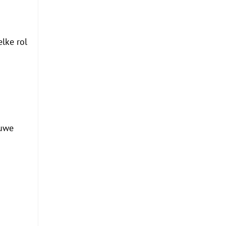
lke rol
euwe