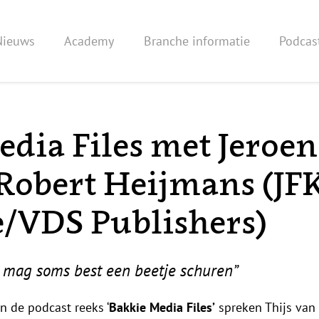
Nieuws
Academy
Branche informatie
Podcas
dia Files met Jeroen
 Robert Heijmans (JF
/VDS Publishers)
mag soms best een beetje schuren”
n de podcast reeks ‘
Bakkie Media Files’
spreken Thijs van 