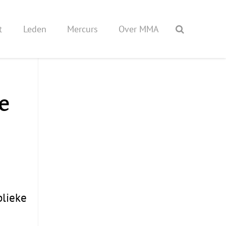
t
Leden
Mercurs
Over MMA
e
blieke