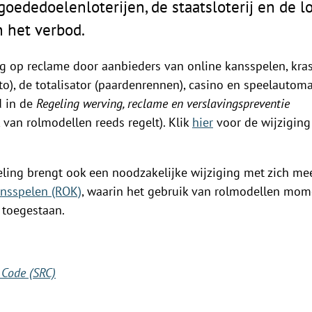
oededoelenloterijen, de staatsloterij en de l
n het verbod.
ng op reclame door aanbieders van online kansspelen, kras
), de totalisator (paardenrennen), casino en speelautoma
d in de
Regeling werving, reclame en verslavingspreventie
k van rolmodellen reeds regelt). Klik
hier
voor de wijziging
eling brengt ook een noodzakelijke wijziging met zich me
nsspelen (ROK)
, waarin het gebruik van rolmodellen mom
 toegestaan.
 Code (SRC)