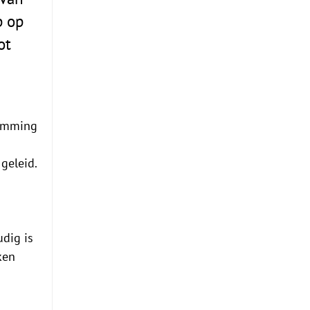
p op
ot
temming
geleid.
udig is
ken