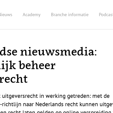
Nieuws
Academy
Branche informatie
Podcas
dse nieuwsmedia:
ijk beheer
recht
t uitgeversrecht in werking getreden: met de
-richtlijn naar Nederlands recht kunnen uitge
een recht laten gelden op online verspreiding