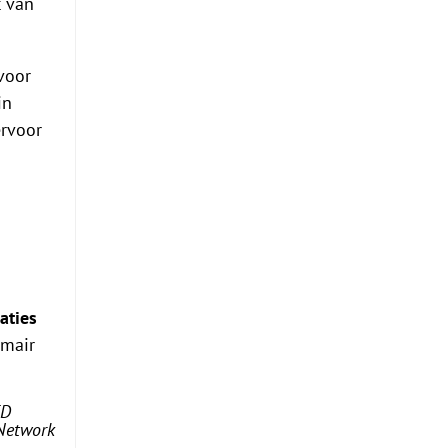
t van
voor
in
ervoor
aties
imair
FD
 Network