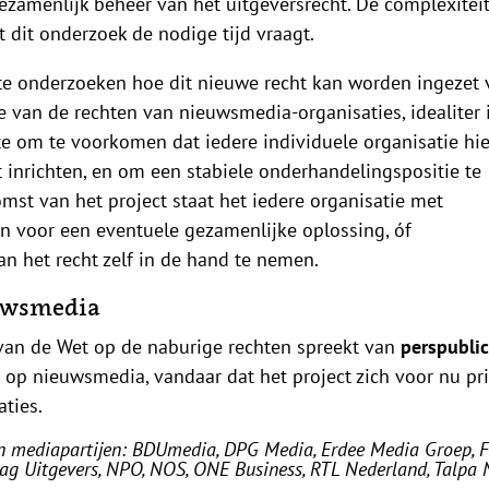
zamenlijk beheer van het uitgeversrecht. D
e complexitei
 dit onderzoek de nodige tijd vraagt.
l te onderzoeken hoe dit nieuwe recht kan worden ingezet 
e van de rechten van nieuwsmedia-organisaties, idealiter 
te om te voorkomen dat iedere individuele organisatie hi
 inrichten, en om een stabiele onderhandelingspositie te
mst van het project staat het iedere organisatie met
zen voor een eventuele gezamenlijke oplossing, óf
n het recht zelf in de hand te nemen.
euwsmedia
 van de Wet op de naburige rechten spreekt van
perspublic
 op nieuwsmedia, vandaar dat het project zich voor nu pr
aties.
kken mediapartijen: BDUmedia, DPG Media, Erdee Media Groep, 
ag Uitgevers, NPO, NOS, ONE Business, RTL Nederland, Talpa