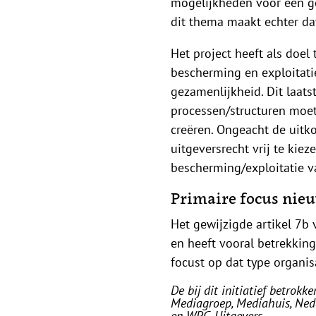
mogelijkheden voor een ge
dit thema maakt echter dat
Het project heeft als doe
bescherming en exploitati
gezamenlijkheid. Dit laats
processen/structuren moet
creëren. Ongeacht de uitko
uitgeversrecht vrij te kie
bescherming/exploitatie va
Primaire focus ni
Het gewijzigde artikel 7b
en heeft vooral betrekking
focust op dat type organis
De bij dit initiatief betro
Mediagroep, Mediahuis, Ned
en WPG Uitgevers.