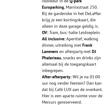
voorkeur in de
Q-park
Europarking
, Marnixstraat 250.
Bij de garderobe in het DeLaMar
krijg je een kortingskaart, die
alleen in deze garage geldig is.
OV:
Tram, bus: halte Leidseplein.
All inclusive:
Aperitief, walking
dinner, uitreiking met
Frank
Lammers
en afterparty met
DJ
Phalerieau
, snacks en drinks zijn
allemaal bij de toegangskaart
inbegrepen.
After-afterparty:
Wil je na 01:00
uur nog verder feesten? Dan kan
dat bij Café LUX aan de overkant.
Hier is een aparte ruimte voor de
Mercurs gereserveerd.